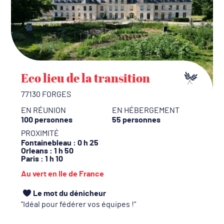
Eco lieu de la transition
77130 FORGES
EN RÉUNION
EN HÉBERGEMENT
100 personnes
55 personnes
PROXIMITÉ
Fontainebleau
: 0 h 25
Orleans
: 1 h 50
Paris
: 1 h 10
Au vert en Ile de France
Le mot du dénicheur
Idéal pour fédérer vos équipes !