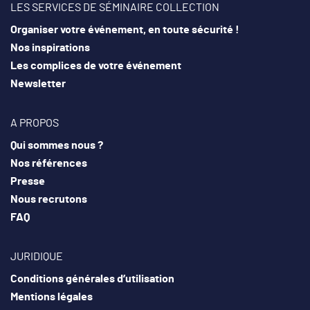
LES SERVICES DE SÉMINAIRE COLLECTION
Organiser un événement professionnel nécessite de
Organiser votre événement, en toute sécurité !
connaître en amont
vos besoins et votre budget
.
Nos inspirations
Les complices de votre événement
Vous faut-il une ou plusieurs salles modulables pouvant
Newsletter
accueillir tous vos convives ? Doivent-elles être équipées
(projecteur, sonorisation, vidéoprojecteur..) ? Avez-vous
A PROPOS
besoin de prestataires, comme un traiteur ou des
Qui sommes nous ?
animations ?
Nos références
Presse
Nos fermes partenaires peuvent s’adapter selon votre
Nous recrutons
événement pour vous garantir un
séminaire d’entreprise
FAQ
convivial et hors du commun
, en plongeant au cœur d’un
lieu unique !
JURIDIQUE
Conditions générales d’utilisation
Mentions légales