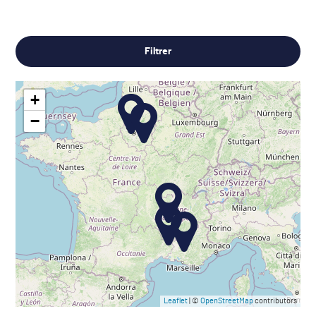
Filtrer
+
−
Leaflet
| ©
OpenStreetMap
contributors