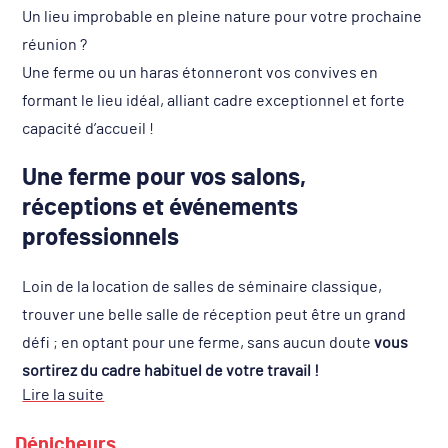
Un lieu improbable en pleine nature pour votre prochaine
réunion ?
Une ferme ou un haras étonneront vos convives en
formant le lieu idéal, alliant cadre exceptionnel et forte
capacité d’accueil !
Une ferme pour vos salons,
réceptions et événements
professionnels
Loin de la location de salles de séminaire classique,
trouver une belle salle de réception peut être un grand
défi ; en optant pour une ferme, sans aucun doute
vous
sortirez du cadre habituel de votre travail !
Lire la suite
Un séminaire à la ferme : au-delà du lieu authentique
renouant avec la nature, vous pourrez découvrir des
Dénicheurs