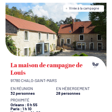
Virée à la campagne
La maison de campagne de
Louis
91780 CHALO-SAINT-MARS
EN RÉUNION
EN HÉBERGEMENT
32 personnes
28 personnes
PROXIMITÉ
Orleans
: 0 h 55
Paris
: 1 h 10