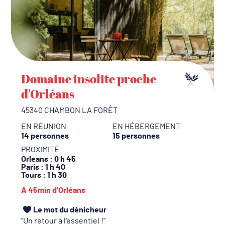
Domaine insolite proche
d'Orléans
45340 CHAMBON LA FORÊT
EN RÉUNION
EN HÉBERGEMENT
14 personnes
15 personnes
PROXIMITÉ
Orleans
: 0 h 45
Paris
: 1 h 40
Tours
: 1 h 30
A 45min d'Orléans
Le mot du dénicheur
Un retour à l'essentiel !