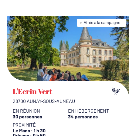
Virée à la campagne
L'Ecrin Vert
28700 AUNAY-SOUS-AUNEAU
EN RÉUNION
EN HÉBERGEMENT
30 personnes
34 personnes
PROXIMITÉ
Le Mans
: 1 h 30
Orleans
: 0 h 50