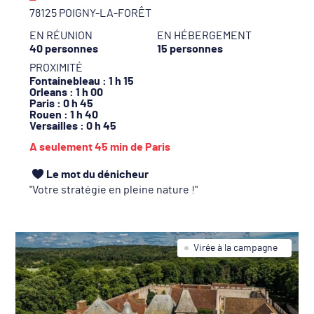
78125 POIGNY-LA-FORÊT
EN RÉUNION
EN HÉBERGEMENT
40 personnes
15 personnes
PROXIMITÉ
Fontainebleau
: 1 h 15
Orleans
: 1 h 00
Paris
: 0 h 45
Rouen
: 1 h 40
Versailles
: 0 h 45
A seulement 45 min de Paris
Le mot du dénicheur
Votre stratégie en pleine nature !
Virée à la campagne