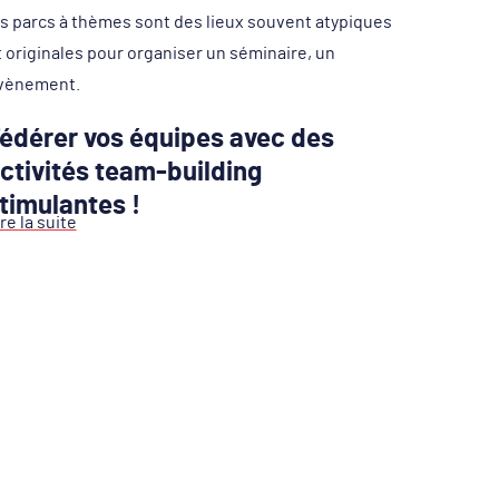
es parcs à thèmes sont des lieux souvent atypiques
t originales pour organiser un séminaire, un
vènement.
édérer vos équipes avec des
ctivités team-building
timulantes !
re la suite
es parcs à thèmes ont la particularité de proposer
es salles de réunion, des espaces de restauration
ais surtout
des activités team-building
intégrées
 sein du lieu de séminaire. C’est ainsi l’occasion
our chacun de se découvrir de nouvelles facettes
utour de
challenges sportifs et intellectuels.