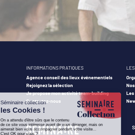
INFORMATIONS PRATIQUES
LES
Agence conseil des lieux événementiels
Orga
Rejoignez la sélection
Nos 
Je propose mon activité team-building
Les
Contactez-nous
New
S