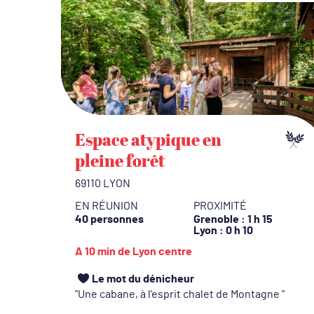
Espace atypique en
pleine forêt
69110 LYON
EN RÉUNION
PROXIMITÉ
40 personnes
Grenoble
: 1 h 15
Lyon
: 0 h 10
A 10 min de Lyon centre
Le mot du dénicheur
Une cabane, à l'esprit chalet de Montagne