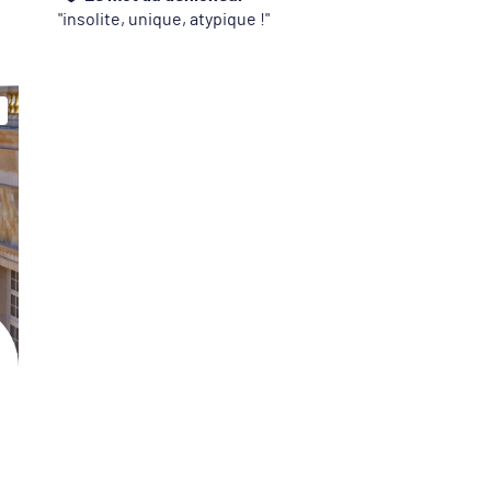
insolite, unique, atypique !
L
s
l
c
d
V
p