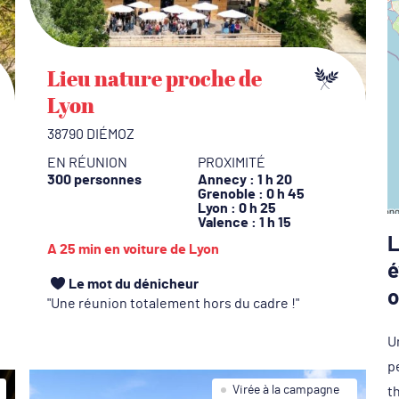
Lieu nature proche de
Lyon
38790 DIÉMOZ
EN RÉUNION
PROXIMITÉ
300 personnes
Annecy
: 1 h 20
Grenoble
: 0 h 45
Lyon
: 0 h 25
Valence
: 1 h 15
L
A 25 min en voiture de Lyon
é
Le mot du dénicheur
o
Une réunion totalement hors du cadre !
U
p
Virée à la campagne
th