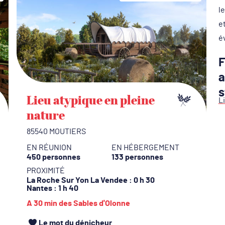
l
e
é
F
a
s
Lieu atypique en pleine
Li
nature
L
85540 MOUTIERS
d
m
EN RÉUNION
EN HÉBERGEMENT
450 personnes
133 personnes
au
PROXIMITÉ
p
La Roche Sur Yon La Vendee
: 0 h 30
a
Nantes
: 1 h 40
A 30 min des Sables d'Olonne
Le mot du dénicheur