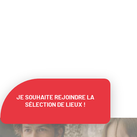
 ces lieux originaux, proposant flexibilité et
apacité pour des grands et beaux évènements.
JE SOUHAITE REJOINDRE LA
SÉLECTION DE LIEUX !