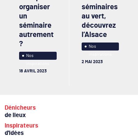
organiser
séminaires
un
au vert,
séminaire
découvrez
autrement
l’Alsace
?
Nos
inspirations
Nos
2 MAI 2023
inspirations
18 AVRIL 2023
Dénicheurs
de lieux
Inspirateurs
d'idées