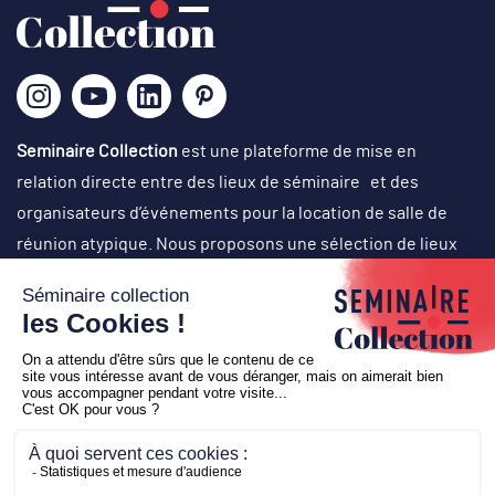
Seminaire Collection
est une plateforme de mise en
relation directe entre des lieux de séminaire et des
organisateurs d’événements pour la location de salle de
réunion atypique. Nous proposons une sélection de lieux
originaux, singuliers et atypiques dans des cadres
exceptionnels, avec un choix d’activités originales en vue
d’organisation de réunions de travail, journées de cohésion,
off-site, comité de direction, conventions, team-building,
soirées événementielles (lancement de produit, cocktail
d’inauguration…), voyages de récompense, etc.
Copyright © 2026
Seminaire Collection
-
Création
Business