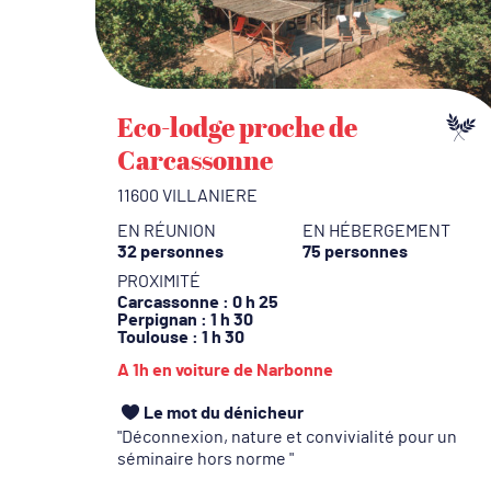
Eco-lodge proche de
Carcassonne
11600 VILLANIERE
EN RÉUNION
EN HÉBERGEMENT
32 personnes
75 personnes
PROXIMITÉ
Carcassonne
: 0 h 25
Perpignan
: 1 h 30
Toulouse
: 1 h 30
A 1h en voiture de Narbonne
Le mot du dénicheur
Déconnexion, nature et convivialité pour un
séminaire hors norme