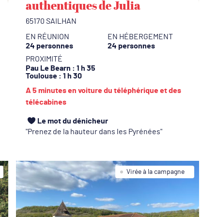
authentiques de Julia
L
l’
65170 SAILHAN
c
EN RÉUNION
EN HÉBERGEMENT
i
24 personnes
24 personnes
d
PROXIMITÉ
Pau Le Bearn
: 1 h 35
a
Toulouse
: 1 h 30
Ri
A 5 minutes en voiture du téléphérique et des
t
télécabines
j
Le mot du dénicheur
d
Prenez de la hauteur dans les Pyrénées
c
N
à
Virée à la campagne
T
C