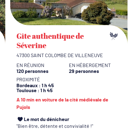
no
q
l
C
Gîte authentique de
j
Séverine
D
l
47300 SAINT COLOMBE DE VILLENEUVE
EN RÉUNION
EN HÉBERGEMENT
C
120 personnes
29 personnes
a
PROXIMITÉ
l
Bordeaux
: 1 h 45
Toulouse
: 1 h 45
L
A 10 min en voiture de la cité médiévale de
t
Pujols
C
Le mot du dénicheur
g
Bien être, détente et convivialité !
c