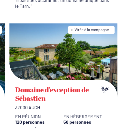
5 bastides occitanes , un domaine unique dans
le Tarn.
N
d
vr
Virée à la campagne
l
r
d
f
r
e
P
Domaine d'exception de
s
Sébastien
T
32000 AUCH
en
EN RÉUNION
EN HÉBERGEMENT
h
120 personnes
58 personnes