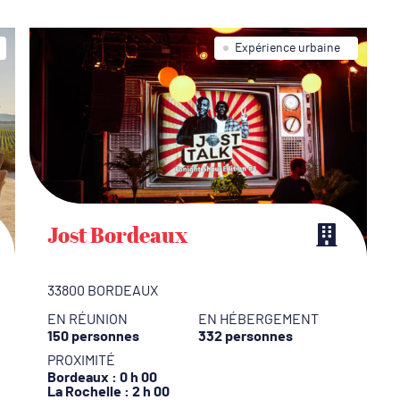
o
l
Expérience urbaine
é
a
to
l’
p
s
ge
Jost Bordeaux
A
l
33800 BORDEAUX
t
EN RÉUNION
EN HÉBERGEMENT
U
150 personnes
332 personnes
p
PROXIMITÉ
s
Bordeaux
: 0 h 00
La Rochelle
: 2 h 00
s