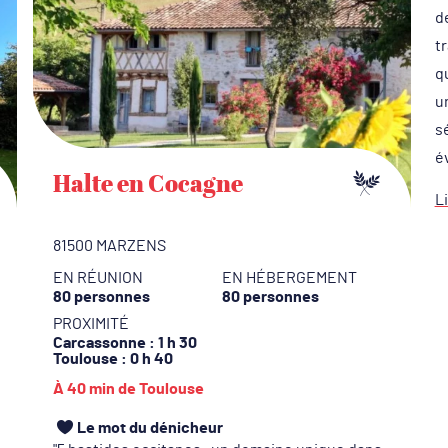
d
t
q
un
s
é
Halte en Cocagne
Li
81500 MARZENS
EN RÉUNION
EN HÉBERGEMENT
80 personnes
80 personnes
PROXIMITÉ
Carcassonne
: 1 h 30
Toulouse
: 0 h 40
À 40 min de Toulouse
Le mot du dénicheur