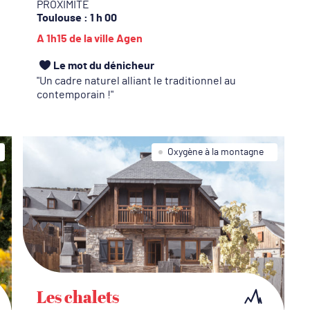
c
PROXIMITÉ
Toulouse
: 1 h 00
m
A 1h15 de la ville Agen
c
V
Le mot du dénicheur
ép
Un cadre naturel alliant le traditionnel au
contemporain !
L
b
G
Oxygène à la montagne
p
é
d
m
s
l
r
Les chalets