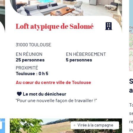
Loft atypique de Salomé
31000 TOULOUSE
EN RÉUNION
EN HÉBERGEMENT
25 personnes
5 personnes
PROXIMITÉ
Toulouse
: 0 h 5
S
Au cœur du centre ville de Toulouse
a
Le mot du dénicheur
Pour une nouvelle façon de travailler !
T
se
r
Virée à la campagne
i