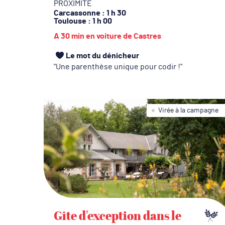
PROXIMITÉ
Carcassonne
: 1 h 30
Toulouse
: 1 h 00
A 30 min en voiture de Castres
Le mot du dénicheur
Une parenthèse unique pour codir !
Virée à la campagne
Gîte d'exception dans le