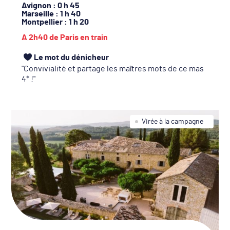
Avignon
: 0 h 45
Marseille
: 1 h 40
Montpellier
: 1 h 20
A 2h40 de Paris en train
Le mot du dénicheur
Convivialité et partage les maîtres mots de ce mas
4* !
Virée à la campagne