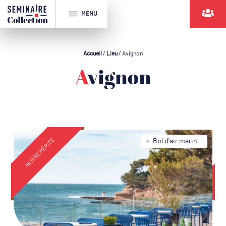
MENU
Accueil
/
Lieu
/
Avignon
Avignon
NOTRE PÉPITE
ol d'air marin
Virée à la ca