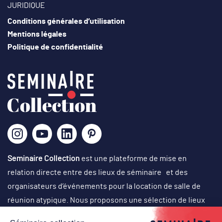
JURIDIQUE
Laissez la magie de la
Conditions générales d’utilisation
Provence opérer !
Mentions légales
Politique de confidentialité
Des salles de réunion atypiques pour vos séminaires à
Avignon
Le
lieu idéal
pour un séminaire d’entreprise est
modulable, pouvant accueillir vos collaborateurs ou
prestataires à la fois pour une journée d’étude et pour
des activités ludiques et incentives : vous alliez ainsi
travail et détente !
Seminaire Collection
est une plateforme de mise en
Organiser un événement : des salles de séminaire
relation directe entre des lieux de séminaire et des
équipées
organisateurs d’événements pour la location de salle de
Les lieux présentés disposent d’espaces de coworking
réunion atypique. Nous proposons une sélection de lieux
modulables ou de
salles de réunions entièrement
originaux, singuliers et atypiques dans des cadres
équipées sur demande,
voire climatisées, pour une demi-