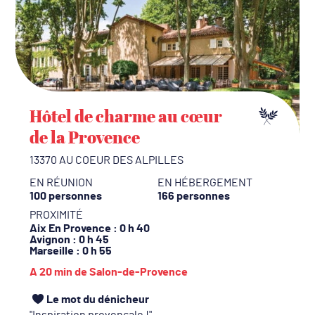
Hôtel de charme au cœur
de la Provence
13370 AU COEUR DES ALPILLES
EN RÉUNION
EN HÉBERGEMENT
100 personnes
166 personnes
PROXIMITÉ
Aix En Provence
: 0 h 40
Avignon
: 0 h 45
Marseille
: 0 h 55
A 20 min de Salon-de-Provence
Le mot du dénicheur