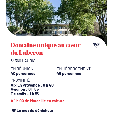
Domaine unique au cœur
du Luberon
84360 LAURIS
EN RÉUNION
EN HÉBERGEMENT
40 personnes
45 personnes
PROXIMITÉ
Aix En Provence
: 0 h 40
Avignon
: 0 h 55
Marseille
: 1 h 00
A 1 h 00 de Marseille en voiture
Le mot du dénicheur