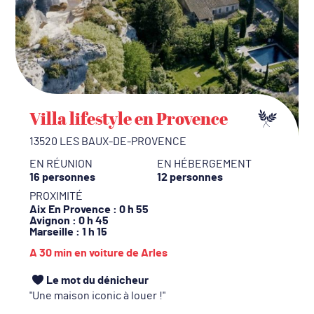
Villa lifestyle en Provence
13520 LES BAUX-DE-PROVENCE
EN RÉUNION
EN HÉBERGEMENT
16 personnes
12 personnes
PROXIMITÉ
Aix En Provence
: 0 h 55
Avignon
: 0 h 45
Marseille
: 1 h 15
A 30 min en voiture de Arles
Le mot du dénicheur
Une maison iconic à louer !