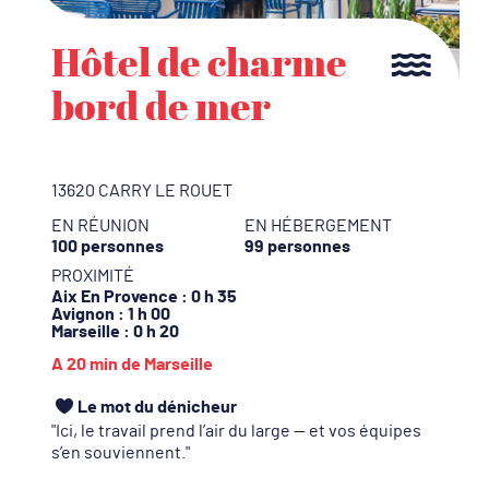
e
Gîte de charme
au cœur de la
Provence
30130 PONT SAINT ESPRIT
GEMENT
EN RÉUNION
EN HÉBERGEMEN
es
15 personnes
17 personnes
PROXIMITÉ
Avignon
: 0 h 50
Montpellier
: 1 h 20
Valence
: 1 h 00
A 50 min en voiture d'Avignon
Le mot du dénicheur
t vos équipes
Un gîte de charme dans les Gorges de L’Ar