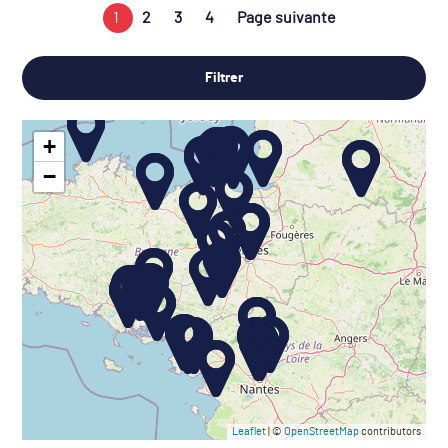
1
2
3
4
Page suivante
Filtrer
+
−
Leaflet
| ©
OpenStreetMap
contributors