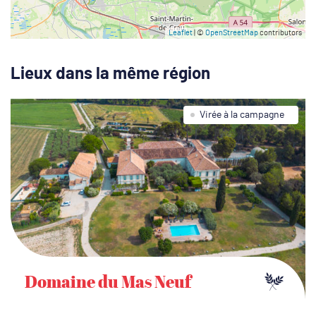
Leaflet
| ©
OpenStreetMap
contributors
Lieux dans la même région
Virée à la campagne
Domaine du Mas Neuf