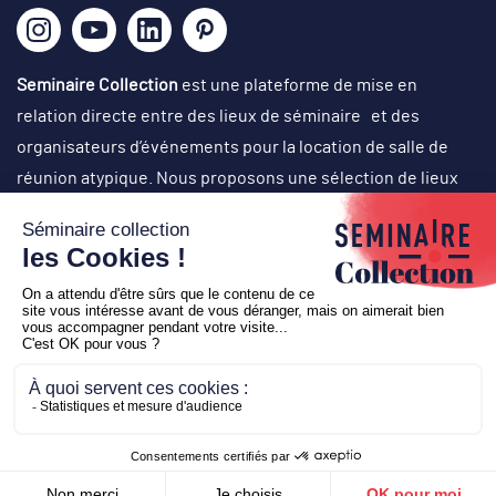
Seminaire Collection
est une plateforme de mise en
relation directe entre des lieux de séminaire et des
organisateurs d’événements pour la location de salle de
réunion atypique. Nous proposons une sélection de lieux
originaux, singuliers et atypiques dans des cadres
exceptionnels, avec un choix d’activités originales en vue
d’organisation de réunions de travail, journées de cohésion,
off-site, comité de direction, conventions, team-building,
soirées événementielles (lancement de produit, cocktail
d’inauguration…), voyages de récompense, etc.
Copyright © 2026
Seminaire Collection
-
Création
Business
to web