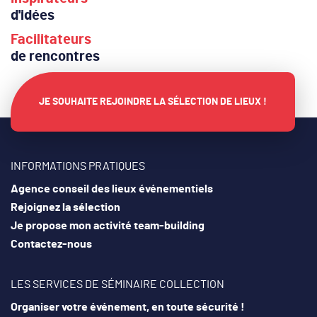
d'idées
Facilitateurs
de rencontres
Nous ne listons pas des salles bretonnes parmi cent
autres adresses génériques. Nous dénichons deux ou
JE SOUHAITE REJOINDRE LA SÉLECTION DE LIEUX !
trois lieux, visités en personne, choisis pour leur
hospitalité et leur caractère. C’est notre définition d’un
bon séminaire en Bretagne, et nous ne transigeons pas
INFORMATIONS PRATIQUES
sur ce point. Chaque propriétaire que nous retenons
Agence conseil des lieux événementiels
partage cette exigence, sans qu’on ait besoin de la
Rejoignez la sélection
négocier.
Je propose mon activité team-building
Contactez-nous
Pourquoi choisir la Bretagne pour votre
séminaire d’entreprise ?
LES SERVICES DE SÉMINAIRE COLLECTION
Accessibilité
Organiser votre événement, en toute sécurité !