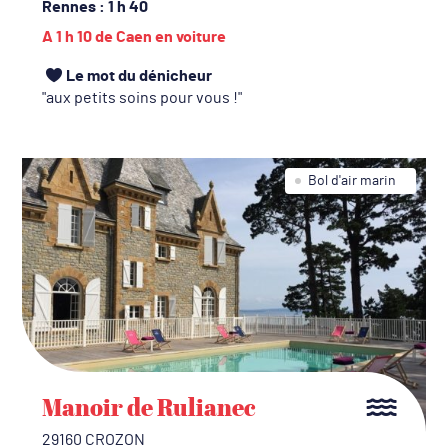
Rennes
: 1 h 40
A 1 h 10 de Caen en voiture
Le mot du dénicheur
aux petits soins pour vous !
Bol d'air marin
Manoir de Rulianec
29160 CROZON