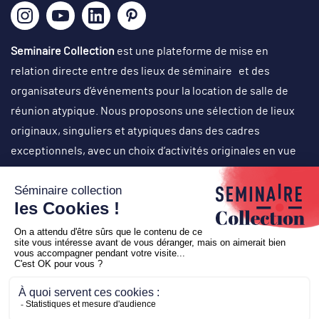
Seminaire Collection
est une plateforme de mise en
relation directe entre des lieux de séminaire et des
organisateurs d’événements pour la location de salle de
réunion atypique. Nous proposons une sélection de lieux
originaux, singuliers et atypiques dans des cadres
exceptionnels, avec un choix d’activités originales en vue
d’organisation de réunions de travail, journées de cohésion,
off-site, comité de direction, conventions, team-building,
soirées événementielles (lancement de produit, cocktail
d’inauguration…), voyages de récompense, etc.
Copyright © 2026
Seminaire Collection
-
Création
Business
to web