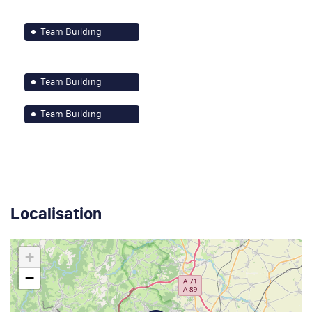
Strasbourg et ses
environs
environs
Team Building
Nantes et le grand
Ouest
Team Building
Paris-Île de France
Team Building
Strasbourg et ses
environs
Localisation
+
−