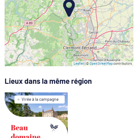
Leaflet
| ©
OpenStreetMap
contributors
Lieux dans la même région
Virée à la campagne
Beau
domaine