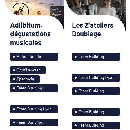
Adlibitum,
Les Z’ateliers
dégustations
Doublage
musicales
Animation de
Team Building
soirées
Bordeaux et ses
Conférencier
environs
Team Building Lyon
Spectacle
et ses environs
Team Building
Team Building
Bordeaux et ses
Nantes et le grand
environs
Ouest
Team Building Lyon
Team Building
et ses environs
Paris-Île de France
Team Building
Team Building
Montagne et ses