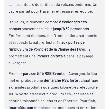
calme, entouré de forêts et de volcans endormis. Un
cadre parfait pour travailler et respirer en équipe.
D’ailleurs, le domaine compte
8 écolodges éco-
conçus
pouvant accueillir
jusqu’à 32 personnes
.
Entièrement équipés, ils offrent confort, autonomie
et respecte la nature. Installés
aux portes de
l’impluvium de Volvic et de la Chaîne des Puys
, ils
promettent une
immersion totale
dans le paysage
auvergnat.
Premier
parc certifié
RSE Event
en Auvergne, le lieu
met en pratique une
démarche RSE forte
: chauffage
à granulés produit à quelques kilomètres, électricité
100 % verte, tri sélectif, produits éco-labellisés et
gestion raisonnée de l’eau et de l’énergie. Pour finir,
l’éco-pâturage
remplace les tondeuses et entretient