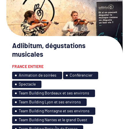
Adlibitum, dégustations
musicales
FRANCE ENTIERE
Animation de soirées
Conférencier
Spectacle
Team Building Bordeaux et ses environs
Team Building Lyon et ses environs
Team Building Montagne et ses environs
Team Building Nantes et le grand Ouest
Team Building Paris-Île de France