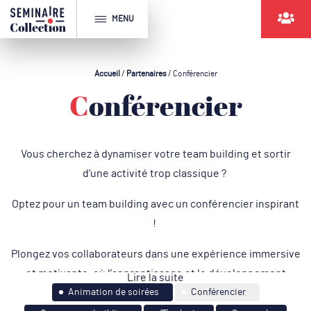
MENU
Accueil
/
Partenaires
/
Conférencier
Conférencier
Vous cherchez à dynamiser votre team building et sortir
d’une activité trop classique ?
Optez pour un team building avec un conférencier inspirant
!
Plongez vos collaborateurs dans une expérience immersive
et motivante, où l’apprentissage et le développement
Lire la suite
personnel se rejoignent pour souder votre équipe.
Animation de soirées
Conférencier