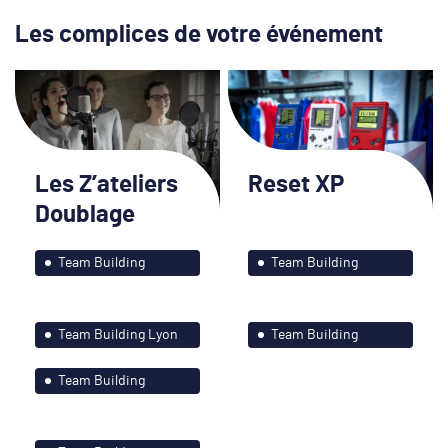
Les complices de votre événement
Les Z’ateliers
Reset XP
Doublage
Team Building
Team Building
Bordeaux et ses
Nantes et le grand
environs
Ouest
Team Building Lyon
Team Building
et ses environs
Paris-Île de France
Team Building
Nantes et le grand
Ouest