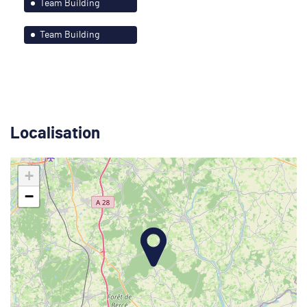
Team Building
Paris-Île de France
Team Building
Strasbourg et ses
environs
Localisation
+
−