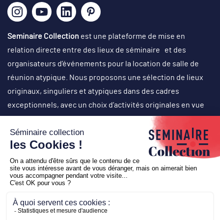
Seminaire Collection
est une plateforme de mise en
relation directe entre des lieux de séminaire et des
organisateurs d’événements pour la location de salle de
réunion atypique. Nous proposons une sélection de lieux
originaux, singuliers et atypiques dans des cadres
exceptionnels, avec un choix d’activités originales en vue
d’organisation de réunions de travail, journées de cohésion,
off-site, comité de direction, conventions, team-building,
soirées événementielles (lancement de produit, cocktail
d’inauguration…), voyages de récompense, etc.
Copyright © 2026
Seminaire Collection
-
Création
Business
to web