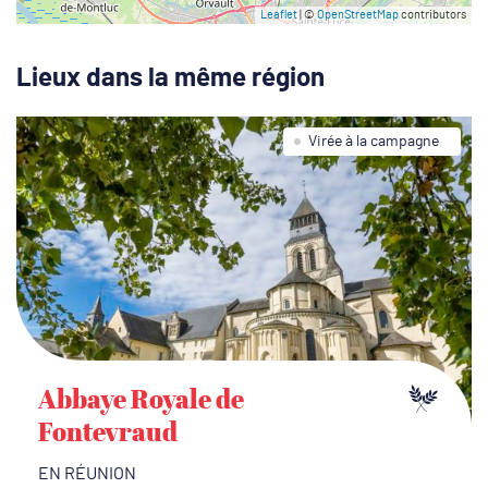
Leaflet
| ©
OpenStreetMap
contributors
Lieux dans la même région
Virée à la campagne
Abbaye Royale de
Fontevraud
EN RÉUNION