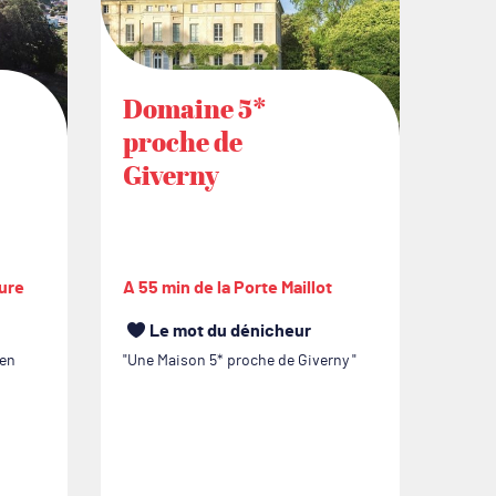
Domaine 5*
Le 
proche de
Ma
Giverny
ture
A 55 min de la Porte Maillot
A 20 
Le mot du dénicheur
L
 en
Une Maison 5* proche de Giverny
Le se
!