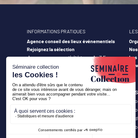
INFORMATIONS PRATIQUES
LES
Agence conseil des lieux événementiels
Orga
Rejoignez la sélection
Nos 
Je propose mon activité team-building
Les
Contactez-nous
New
S
o
o
d
b