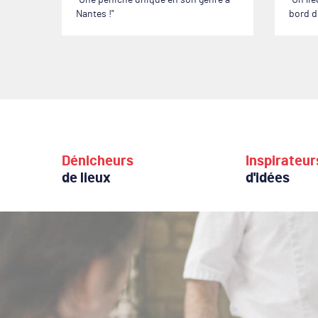
Une péniche unique en son genre à
Un li
Nantes !
bord 
Dénicheurs
Inspirateur
de lieux
d'idées