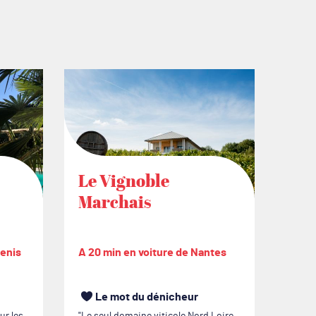
Le Vignoble
L’é
Marchais
du
cenis
A 20 min en voiture de Nantes
A 30 
Le mot du dénicheur
L