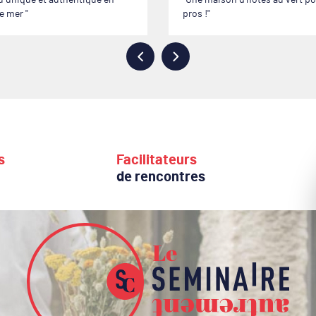
eu unique et authentique en
Une maison d’hôtes au vert po
de mer
pros !
s
Facilitateurs
de rencontres