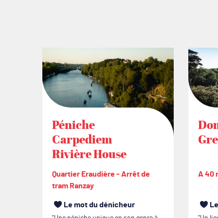
Péniche
Dom
Carpediem
Gre
Rivière House
Quartier Eraudière - Arrêt de
A 40 
tram Ranzay
Le mot du dénicheur
Le