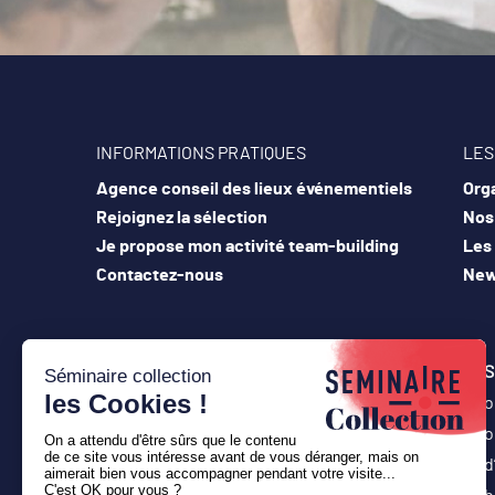
INFORMATIONS PRATIQUES
LES
Agence conseil des lieux événementiels
Orga
Rejoignez la sélection
Nos 
Je propose mon activité team-building
Les
Contactez-nous
New
S
o
o
d