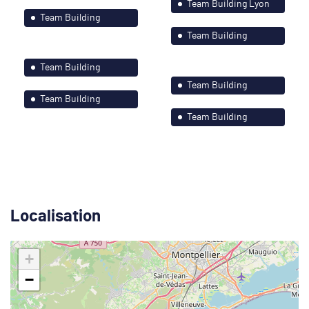
et ses environs
Team Building Lyon
Team Building
et ses environs
Montagne et ses
Team Building
environs
Nantes et le grand
Team Building
Ouest
Paris-Île de France
Team Building
Team Building
Paris-Île de France
Strasbourg et ses
Team Building
environs
Strasbourg et ses
environs
Localisation
+
−