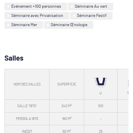
Événement +100 personnes
Séminaire Au vert
Séminaire avec Privatisation
Séminaire Festif
Séminaire Mer
Séminaire Œnologie
Salles
NOM DES SALLES
SUPERFICIE
U
TH
SALLE "1870"
240 M²
100
PERGOLA 1870
160 M²
-
INÉDIT
60 M²
25