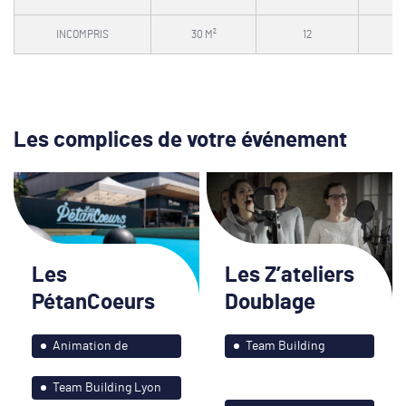
INCOMPRIS
30 M²
12
Les complices de votre événement
Les
Les Z’ateliers
PétanCoeurs
Doublage
Animation de
Team Building
soirées
Bordeaux et ses
Team Building Lyon
environs