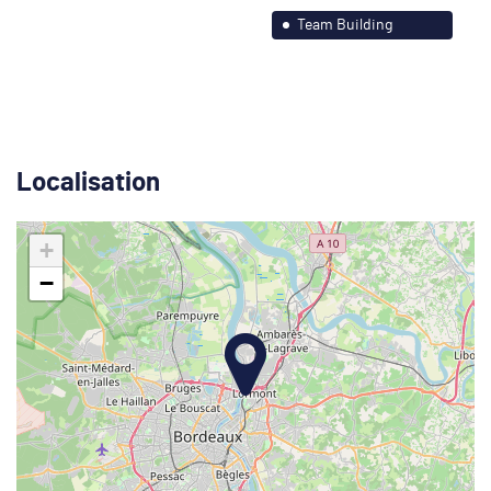
Paris-Île de France
Team Building
Strasbourg et ses
environs
Localisation
+
−