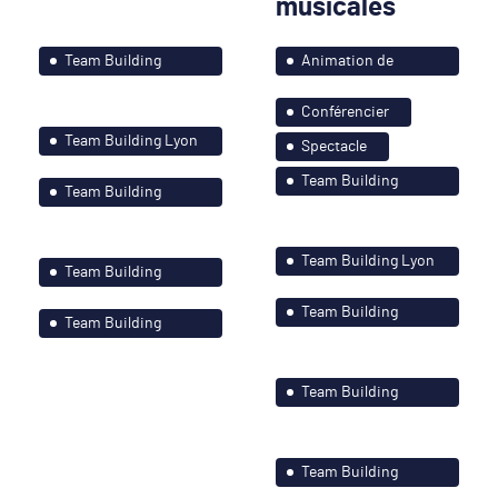
musicales
Team Building
Animation de
Bordeaux et ses
soirées
Conférencier
environs
Team Building Lyon
Spectacle
et ses environs
Team Building
Team Building
Bordeaux et ses
Nantes et le grand
environs
Ouest
Team Building Lyon
Team Building
et ses environs
Paris-Île de France
Team Building
Team Building
Montagne et ses
Strasbourg et ses
environs
environs
Team Building
Nantes et le grand
Ouest
Team Building