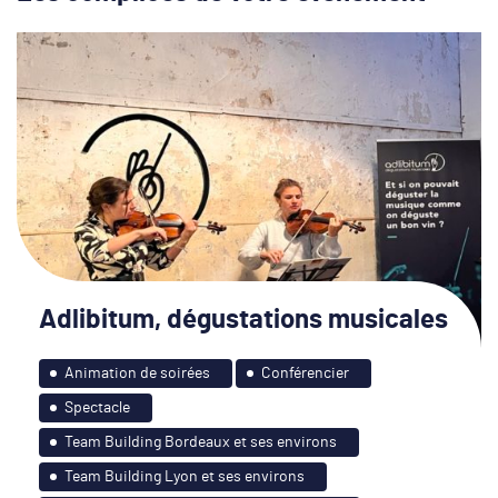
Adlibitum, dégustations musicales
Animation de soirées
Conférencier
Spectacle
Team Building Bordeaux et ses environs
Team Building Lyon et ses environs