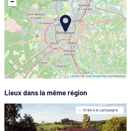
−
Leaflet
| ©
OpenStreetMap
contributors
Lieux dans la même région
Virée à la campagne