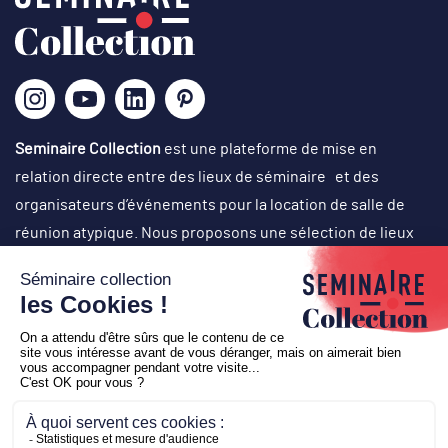
Seminaire Collection
est une plateforme de mise en
relation directe entre des lieux de séminaire et des
organisateurs d’événements pour la location de salle de
réunion atypique. Nous proposons une sélection de lieux
originaux, singuliers et atypiques dans des cadres
exceptionnels, avec un choix d’activités originales en vue
d’organisation de réunions de travail, journées de cohésion,
off-site, comité de direction, conventions, team-building,
soirées événementielles (lancement de produit, cocktail
d’inauguration…), voyages de récompense, etc.
Copyright © 2026
Seminaire Collection
-
Création
Business