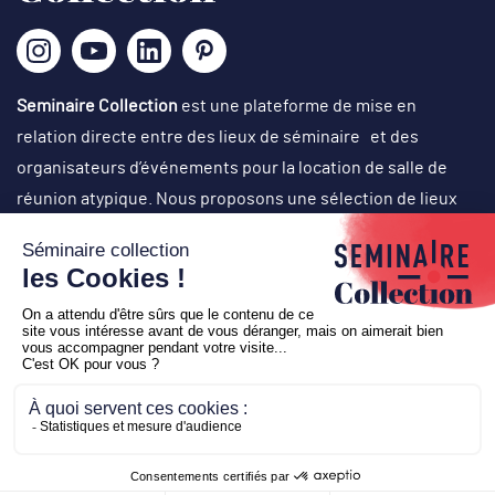
Seminaire Collection
est une plateforme de mise en
relation directe entre des lieux de séminaire et des
organisateurs d’événements pour la location de salle de
réunion atypique. Nous proposons une sélection de lieux
originaux, singuliers et atypiques dans des cadres
exceptionnels, avec un choix d’activités originales en vue
d’organisation de réunions de travail, journées de cohésion,
off-site, comité de direction, conventions, team-building,
soirées événementielles (lancement de produit, cocktail
d’inauguration…), voyages de récompense, etc.
Copyright © 2026
Seminaire Collection
-
Création
Business
to web