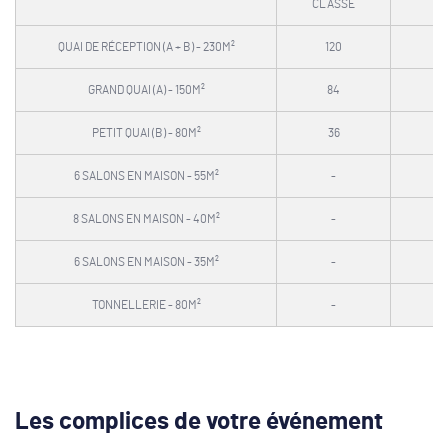
CLASSE
QUAI DE RÉCEPTION (A + B) - 230M²
120
6
GRAND QUAI (A) - 150M²
84
3
PETIT QUAI (B) - 80M²
36
2
6 SALONS EN MAISON - 55M²
-
2
8 SALONS EN MAISON - 40M²
-
15
6 SALONS EN MAISON - 35M²
-
10
TONNELLERIE - 80M²
-
3
Les complices de votre événement