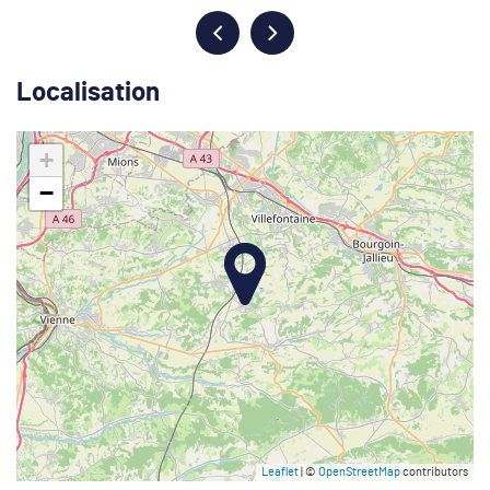
Localisation
+
−
Leaflet
| ©
OpenStreetMap
contributors