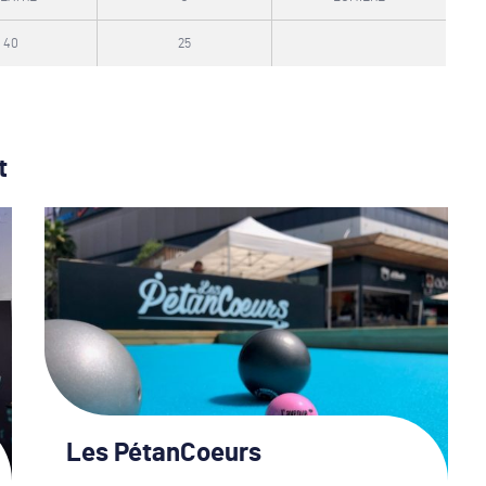
40
25
t
Les PétanCoeurs