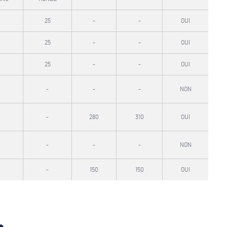
25
-
-
OUI
25
-
-
OUI
25
-
-
OUI
-
-
-
NON
-
280
310
OUI
-
-
-
NON
-
150
150
OUI