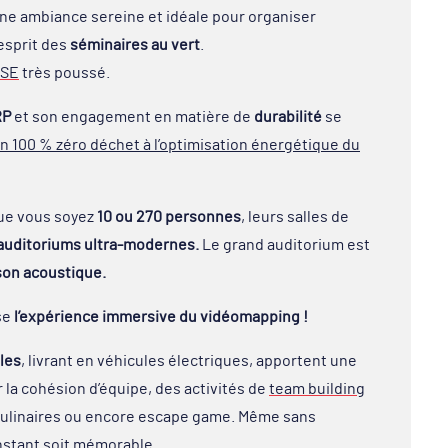
ne ambiance sereine et idéale pour organiser
’esprit des
séminaires au vert
.
RSE
très poussé.
RP
et son engagement en matière de
durabilité
se
on 100 % zéro déchet à l’optimisation énergétique du
ue vous soyez
10 ou 270 personnes
, leurs salles de
auditoriums ultra-modernes.
Le grand auditorium est
son acoustique.
se
l’expérience immersive du vidéomapping !
les
, livrant en véhicules électriques, apportent une
r la cohésion d’équipe, des activités de
team building
 culinaires ou encore escape game. Même sans
nstant soit mémorable.