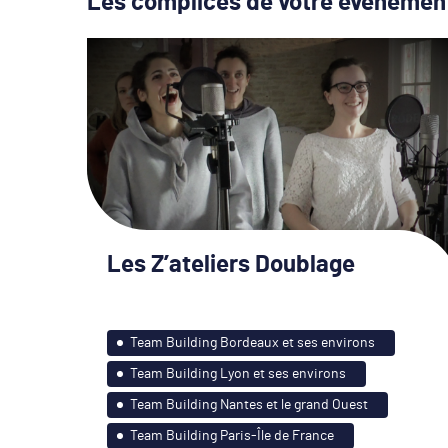
Les complices de votre événemen
Les Z’ateliers Doublage
Team Building Bordeaux et ses environs
Team Building Lyon et ses environs
Team Building Nantes et le grand Ouest
Team Building Paris-Île de France