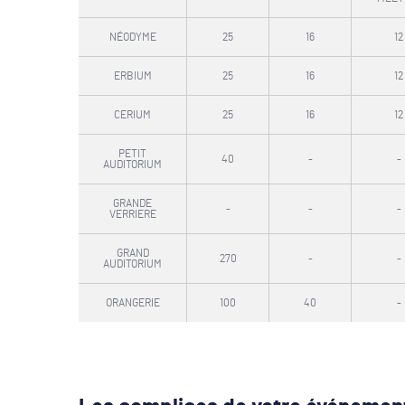
NÉODYME
25
16
12
ERBIUM
25
16
12
CERIUM
25
16
12
PETIT
40
-
-
AUDITORIUM
GRANDE
-
-
-
VERRIERE
GRAND
270
-
-
AUDITORIUM
ORANGERIE
100
40
-