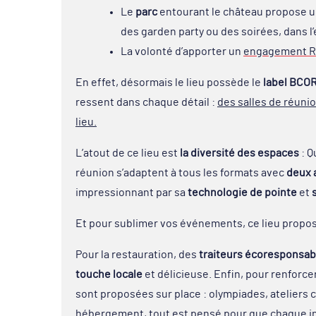
Le
parc
entourant le château propose u
des garden party ou des soirées, dans l
La volonté d’apporter un
engagement 
En effet, désormais le lieu possède le
label BCO
ressent dans chaque détail :
des salles de réuni
lieu.
L’atout de ce lieu est
la diversité des espaces
: Q
réunion s’adaptent à tous les formats avec
deux 
impressionnant par sa
technologie de pointe
et
Et pour sublimer vos événements, ce lieu propo
Pour la restauration, des
traiteurs écoresponsab
touche locale
et délicieuse. Enfin, pour renforce
sont proposées sur place : olympiades, ateliers
hébergement, tout est pensé pour que chaque i