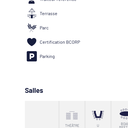
Terrasse
Parc
Certification BCORP
Parking
Salles
BOA
THÉÂTRE
U
MEET